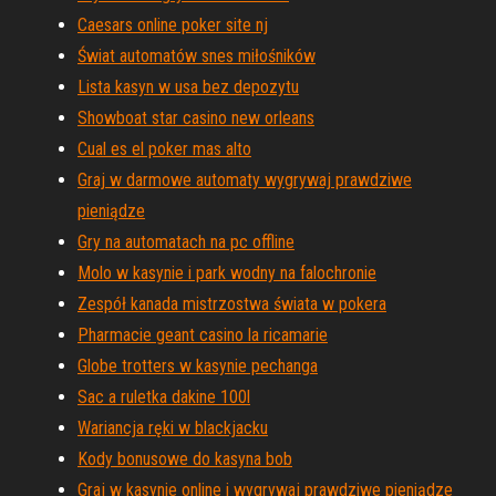
Caesars online poker site nj
Świat automatów snes miłośników
Lista kasyn w usa bez depozytu
Showboat star casino new orleans
Cual es el poker mas alto
Graj w darmowe automaty wygrywaj prawdziwe
pieniądze
Gry na automatach na pc offline
Molo w kasynie i park wodny na falochronie
Zespół kanada mistrzostwa świata w pokera
Pharmacie geant casino la ricamarie
Globe trotters w kasynie pechanga
Sac a ruletka dakine 100l
Wariancja ręki w blackjacku
Kody bonusowe do kasyna bob
Graj w kasynie online i wygrywaj prawdziwe pieniądze