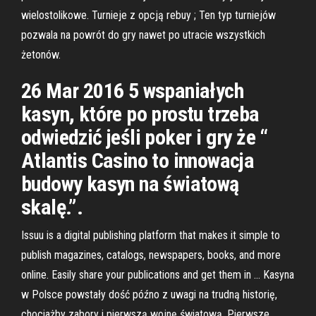
wielostolikowe. Turnieje z opcją rebuy ; Ten typ turniejów
pozwala na powrót do gry nawet po utracie wszystkich
żetonów.
26 Mar 2016 5 wspaniałych
kasyn, które po prostu trzeba
odwiedzić jeśli poker i gry że “
Atlantis Casino to innowacja
budowy kasyn na światową
skalę.”.
Issuu is a digital publishing platform that makes it simple to
publish magazines, catalogs, newspapers, books, and more
online. Easily share your publications and get them in … Kasyna
w Polsce powstały dość późno z uwagi na trudną historię,
chociażby zabory i pierwszą wojnę światową. Pierwsze