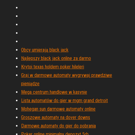
Obcy umierają black jack
Najlepszy black jack online za darmo
Krytoi texas holdem poker hileleri
Graj w darmowe automaty wygrywaj prawdziwe
pieniądze
Mega centrum handlowe w kasynie
Lista automatów do gier w mgm grand detroit
Mohegan sun darmowe automaty online
Groszowe automaty na dover downs
Darmowe automaty do gier do pobrania
Poker online minimalny depozyt 5rb