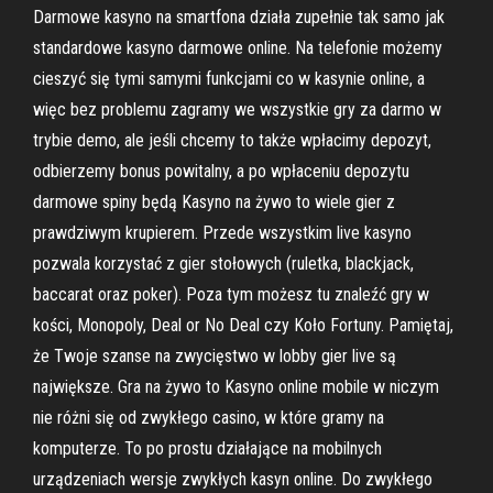
Darmowe kasyno na smartfona działa zupełnie tak samo jak
standardowe kasyno darmowe online. Na telefonie możemy
cieszyć się tymi samymi funkcjami co w kasynie online, a
więc bez problemu zagramy we wszystkie gry za darmo w
trybie demo, ale jeśli chcemy to także wpłacimy depozyt,
odbierzemy bonus powitalny, a po wpłaceniu depozytu
darmowe spiny będą Kasyno na żywo to wiele gier z
prawdziwym krupierem. Przede wszystkim live kasyno
pozwala korzystać z gier stołowych (ruletka, blackjack,
baccarat oraz poker). Poza tym możesz tu znaleźć gry w
kości, Monopoly, Deal or No Deal czy Koło Fortuny. Pamiętaj,
że Twoje szanse na zwycięstwo w lobby gier live są
największe. Gra na żywo to Kasyno online mobile w niczym
nie różni się od zwykłego casino, w które gramy na
komputerze. To po prostu działające na mobilnych
urządzeniach wersje zwykłych kasyn online. Do zwykłego