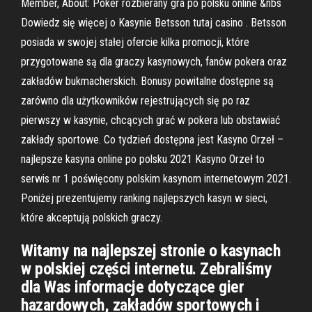
Member, About: Poker rozbierany gra po polsku online &nbs
Dowiedz się więcej o Kasynie Betsson tutaj casino . Betsson
posiada w swojej stałej ofercie kilka promocji, które
przygotowane są dla graczy kasynowych, fanów pokera oraz
zakładów bukmacherskich. Bonusy powitalne dostępne są
zarówno dla użytkowników rejestrujących się po raz
pierwszy w kasynie, chcących grać w pokera lub obstawiać
zakłady sportowe. Co tydzień dostępna jest Kasyno Orzeł –
najlepsze kasyna online po polsku 2021 Kasyno Orzeł to
serwis nr 1 poświęcony polskim kasynom internetowym 2021.
Poniżej prezentujemy ranking najlepszych kasyn w sieci,
które akceptują polskich graczy.
Witamy na najlepszej stronie o kasynach
w polskiej części internetu. Zebraliśmy
dla Was informacje dotyczące gier
hazardowych, zakładów sportowych i