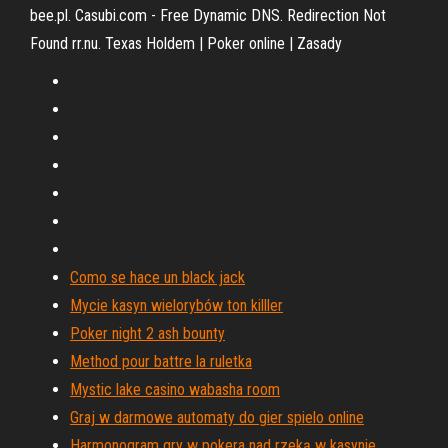
bee.pl. Casubi.com - Free Dynamic DNS. Redirection Not
Found rr.nu. Texas Holdem | Poker online | Zasady
Como se hace un black jack
Mycie kasyn wielorybów ton killler
Poker night 2 ash bounty
Method pour battre la ruletka
Mystic lake casino wabasha room
Graj w darmowe automaty do gier spielo online
Harmonogram gry w pokera nad rzeką w kasynie