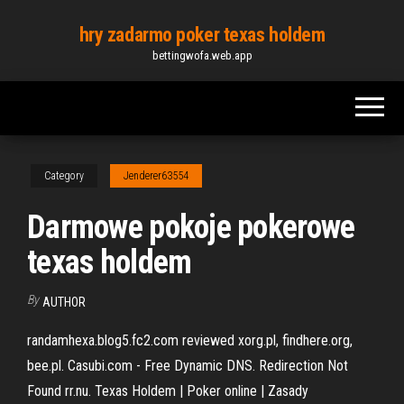
Skip
hry zadarmo poker texas holdem
to
bettingwofa.web.app
the
content
Category
Jenderer63554
Darmowe pokoje pokerowe
texas holdem
By
AUTHOR
randamhexa.blog5.fc2.com reviewed xorg.pl, findhere.org,
bee.pl. Casubi.com - Free Dynamic DNS. Redirection Not
Found rr.nu. Texas Holdem | Poker online | Zasady