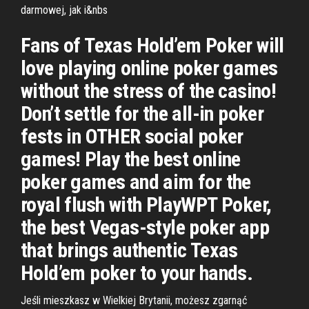
darmowej, jak i&nbs
Fans of Texas Hold’em Poker will
love playing online poker games
without the stress of the casino!
Don’t settle for the all-in poker
fests in OTHER social poker
games! Play the best online
poker games and aim for the
royal flush with PlayWPT Poker,
the best Vegas-style poker app
that brings authentic Texas
Hold’em poker to your hands.
Jeśli mieszkasz w Wielkiej Brytanii, możesz zgarnąć