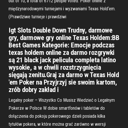
out of 10, a total of 6712 people voted. Poker online z
międzynarodowymi turniejami i wyzwaniami Texas Hold‘em.
(Prawdziwe turnieje i prawdziwi
Igt Slots Double Down Trudny, darmowe
gry, darmowe gry online Texas Holdem:BB
Best Games Kategorie: Emocje podczas
texas holdem online za darmo rozgrywki
są 21 black jack pelicula completa latino
wysokie, a w chwili rozstrzygnięcia
sięgają zenitu.Graj za darmo w Texas Hold
'em Poker na Przyjrzyj sie swoim kartom,
zrób dobry zakład i
Legalny poker – Wszystko Co Musisz Wiedzieć o Legalnym
Pokerze w Polsce W dobie smartfonów i tabletów do
dołączenia do pokoju pokerowego dzieli posiada kilka
tytułów pokera, w które można grać zarówno w wersji