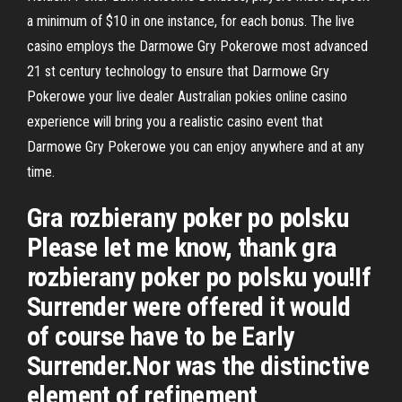
a minimum of $10 in one instance, for each bonus. The live
casino employs the Darmowe Gry Pokerowe most advanced
21 st century technology to ensure that Darmowe Gry
Pokerowe your live dealer Australian pokies online casino
experience will bring you a realistic casino event that
Darmowe Gry Pokerowe you can enjoy anywhere and at any
time.
Gra rozbierany poker po polsku
Please let me know, thank gra
rozbierany poker po polsku you!If
Surrender were offered it would
of course have to be Early
Surrender.Nor was the distinctive
element of refinement